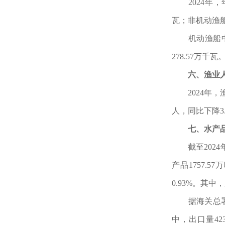
2024年
瓦；非机动渔船1
机动渔船中
278.57万千瓦
六、渔业
2024年，
人，同比下降3.
七、水产
截至202
产品1757.5
0.93%。其中
据海关总署
中，出口量423