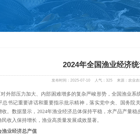
2024年全国渔业经济
发布时间：2025-07-10
人气：
325
来源：农业农
，面对外部压力加大、内部困难增多的复杂严峻形势，全国渔业
平总书记重要讲话和重要指示批示精神，落实党中央、国务院关
增收。数据显示，2024年渔业经济总体保持平稳，水产品产量
渔民收入保持增长，渔业高质量发展成效显著。
会渔业经济总产值