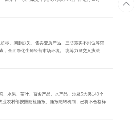
残超标、溯源缺失、售卖变质产品、三防落实不到位等突
查，全面净化生鲜经营市场环境。 统筹力量交叉执法，
、水果、茶叶、畜禽产品、水产品，涉及5大类149个
问题，农业农村部按照随检随报、随报随转机制，已将不合格样