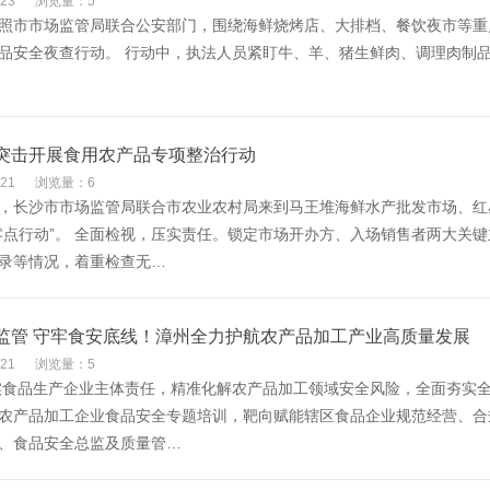
23
浏览量：5
日照市市场监管局联合公安部门，围绕海鲜烧烤店、大排档、餐饮夜市等
品安全夜查行动。 行动中，执法人员紧盯牛、羊、猪生鲜肉、调理肉制
突击开展食用农产品专项整治行动
21
浏览量：6
晨，长沙市市场监管局联合市农业农村局来到马王堆海鲜水产批发市场、
零点行动”。 全面检视，压实责任。锁定市场开办方、入场销售者两大关
录等情况，着重检查无…
监管 守牢食安底线！漳州全力护航农产品加工产业高质量发展
21
浏览量：5
食品生产企业主体责任，精准化解农产品加工领域安全风险，全面夯实
农产品加工企业食品安全专题培训，靶向赋能辖区食品企业规范经营、合
、食品安全总监及质量管…