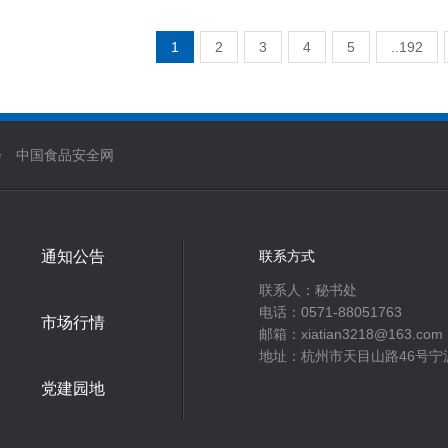
1
2
3
4
5
..192
会
中国食品安全网
通知公告
联系方式
联系人：秘书处‬
电话：0571-88051763
市场行情
邮箱：xiatian3218@163.com
地址：杭州市天目山路46号宁波
党建园地