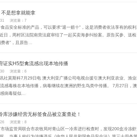
”，不是想拿就能拿
31
浏览量：7
食品安全标准的产品，可以要求“退一赔十”，这是消费者依法享有的权利
近日，周村区法院南营法庭审结了一起买卖海参纠纷案。原告买参、送检
消费者”，且原告…
府证实H5型禽流感出现本地传播
30
浏览量：6
讯社莫斯科7月29日电 澳大利亚广播公司电视台援引澳大利亚农业、渔
禽流感毒株在本地传播，病毒继续在澳洲的野生鸟类中传播。 7月27日，
流感病毒疑似…
冷库涉嫌经营无标签食品被立案查处！
26
浏览量：8
市场监管局联合市农牧局对青山区一冷库进行检查时，发现200盒冷冻
据。 当事人的行为涉嫌违反《中华人民共和国食品安全法》第三十四条